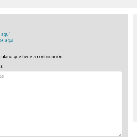
 aquí
se aquí
rmulario que tiene a continuación:
os