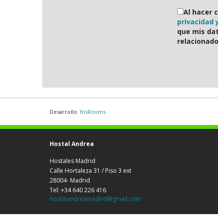
Al hacer c
privacidad 
que mis da
relacionado
Desarrollo:
fnsRooms
Hostal Andrea
Hostales Madrid
Calle Hortaleza 31 / Piso 3 ext
28004- Madrid
Tel: +34 640 226 416
hostalandreamadrid@gmail.com